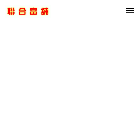
Skip to content
Togg
navig
聯合當舖